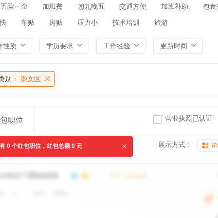
五险一金
加班费
朝九晚五
交通方便
加班补助
包食
快
车贴
房贴
压力小
技术培训
旅游
作性质
学历要求
工作经验
更新时间
类别：
崇文区
营业执照已认证
包职位
展示方式：
详
共有
0
个红包职位，红包总额
0
元