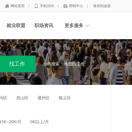
网站首页
|
手机访问
|
帮助中心
|
保存到桌面
就业联盟
职场资讯
更多服务
分类搜索
地图找工作
沟区
房山区
通州区
顺义区
15K~20K/月
0K以上/月