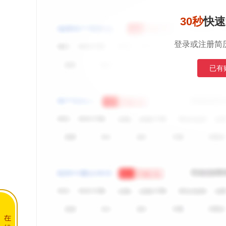
30秒
快速
登录或注册简
已有