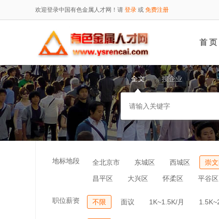
欢迎登录中国有色金属人才网！请
登录
或
免费注册
首 页
全文
搜企业
地标地段
全北京市
东城区
西城区
崇文
昌平区
大兴区
怀柔区
平谷区
职位薪资
不限
面议
1K~1.5K/月
1.5K~