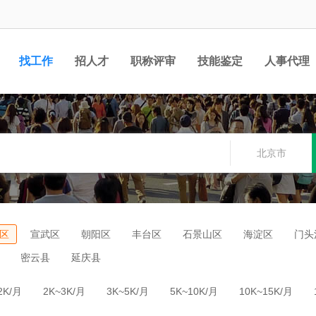
找工作
招人才
职称评审
技能鉴定
人事代理
北京市
区
宣武区
朝阳区
丰台区
石景山区
海淀区
门头
密云县
延庆县
2K/月
2K~3K/月
3K~5K/月
5K~10K/月
10K~15K/月