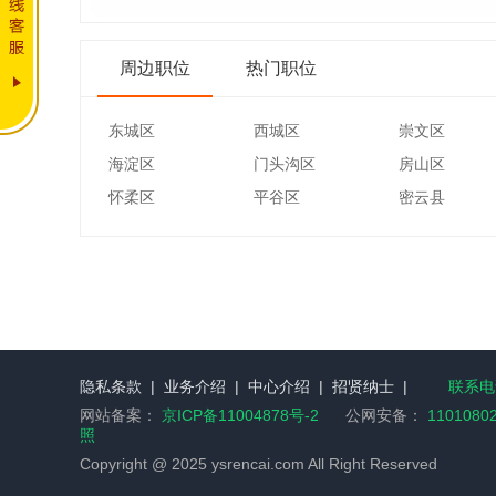
周边职位
热门职位
东城区
西城区
崇文区
海淀区
门头沟区
房山区
怀柔区
平谷区
密云县
隐私条款
|
业务介绍
|
中心介绍
|
招贤纳士
|
联系电话
网站备案：
京ICP备11004878号-2
公网安备：
1101080
照
Copyright @ 2025 ysrencai.com All Right Reserved