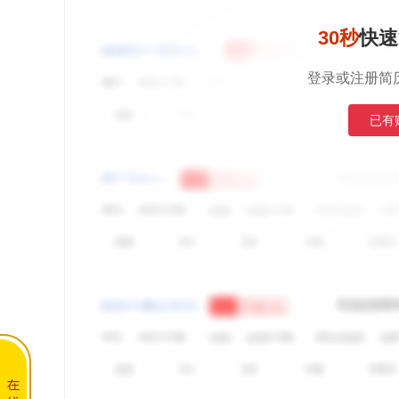
30秒
快速
登录或注册简
已有