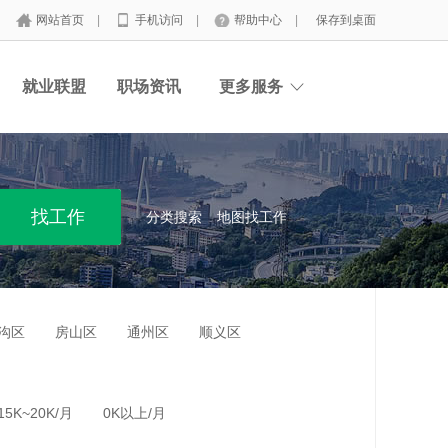
网站首页
|
手机访问
|
帮助中心
|
保存到桌面
就业联盟
职场资讯
更多服务
分类搜索
地图找工作
沟区
房山区
通州区
顺义区
15K~20K/月
0K以上/月