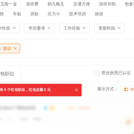
五险一金
加班费
朝九晚五
交通方便
加班补助
包食
快
车贴
房贴
压力小
技术培训
旅游
作性质
学历要求
工作经验
更新时间
：
面议
营业执照已认证
包职位
展示方式：
详
共有
0
个红包职位，红包总额
0
元