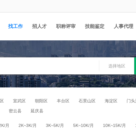
找工作
招人才
职称评审
技能鉴定
人事代理
选择地区
区
宣武区
朝阳区
丰台区
石景山区
海淀区
门头
密云县
延庆县
2K/月
2K~3K/月
3K~5K/月
5K~10K/月
10K~15K/月