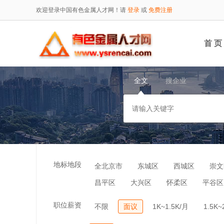
欢迎登录中国有色金属人才网！请
登录
或
免费注册
首 页
全文
搜企业
地标地段
全北京市
东城区
西城区
崇文
昌平区
大兴区
怀柔区
平谷区
职位薪资
不限
面议
1K~1.5K/月
1.5K~