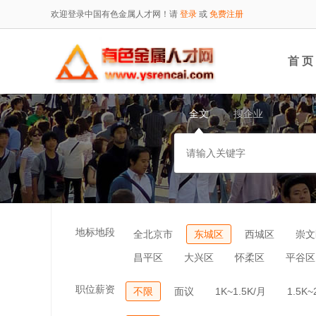
欢迎登录中国有色金属人才网！请
登录
或
免费注册
首 页
全文
搜企业
地标地段
全北京市
东城区
西城区
崇文
昌平区
大兴区
怀柔区
平谷区
职位薪资
不限
面议
1K~1.5K/月
1.5K~