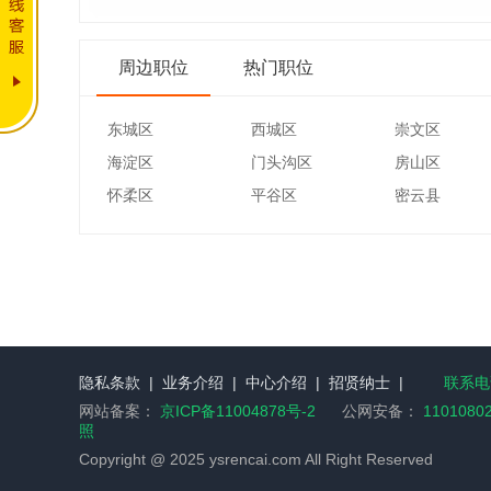
周边职位
热门职位
东城区
西城区
崇文区
海淀区
门头沟区
房山区
怀柔区
平谷区
密云县
隐私条款
|
业务介绍
|
中心介绍
|
招贤纳士
|
联系电话
网站备案：
京ICP备11004878号-2
公网安备：
1101080
照
Copyright @ 2025 ysrencai.com All Right Reserved