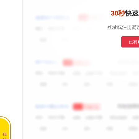
30秒
快速
登录或注册简
已有