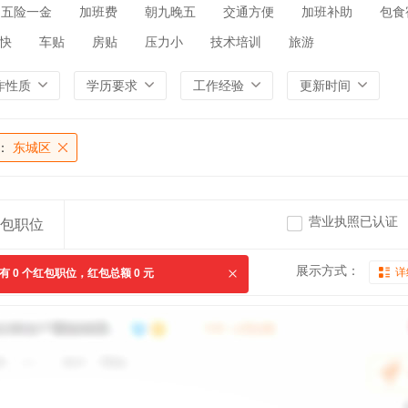
五险一金
加班费
朝九晚五
交通方便
加班补助
包食
快
车贴
房贴
压力小
技术培训
旅游
作性质
学历要求
工作经验
更新时间
：
东城区
营业执照已认证
包职位
展示方式：
详
共有
0
个红包职位，红包总额
0
元