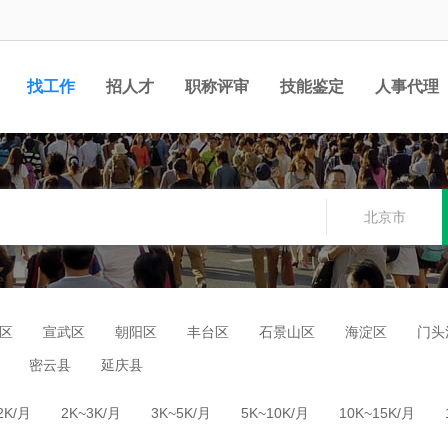
找工作
招人才
职称评审
技能鉴定
人事代理
北京市
区
宣武区
朝阳区
丰台区
石景山区
海淀区
门头
密云县
延庆县
2K/月
2K~3K/月
3K~5K/月
5K~10K/月
10K~15K/月