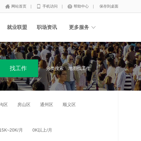
网站首页
|
手机访问
|
帮助中心
|
保存到桌面
就业联盟
职场资讯
更多服务
分类搜索
地图找工作
沟区
房山区
通州区
顺义区
15K~20K/月
0K以上/月