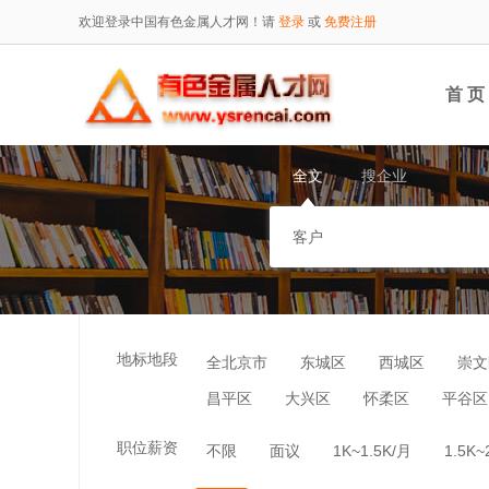
欢迎登录中国有色金属人才网！请
登录
或
免费注册
首 页
全文
搜企业
地标地段
全北京市
东城区
西城区
崇文
昌平区
大兴区
怀柔区
平谷区
职位薪资
不限
面议
1K~1.5K/月
1.5K~