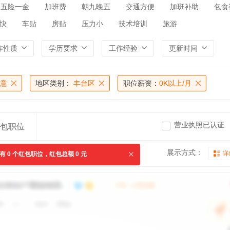
五险一金
加班费
朝九晚五
交通方便
加班补助
包食
快
车贴
房贴
压力小
技术培训
旅游
作性质
学历要求
工作经验
更新时间
意
地区类别：
丰台区
职位薪资：
0K以上/月
营业执照已认证
包职位
展示方式：
详
共有
0
个红包职位，红包总额
0
元