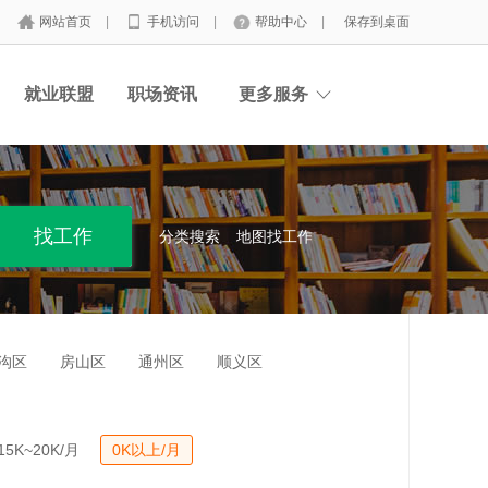
网站首页
|
手机访问
|
帮助中心
|
保存到桌面
就业联盟
职场资讯
更多服务
分类搜索
地图找工作
沟区
房山区
通州区
顺义区
15K~20K/月
0K以上/月