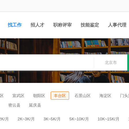
找工作
招人才
职称评审
技能鉴定
人事代理
北京市
区
宣武区
朝阳区
丰台区
石景山区
海淀区
门头
密云县
延庆县
2K/月
2K~3K/月
3K~5K/月
5K~10K/月
10K~15K/月