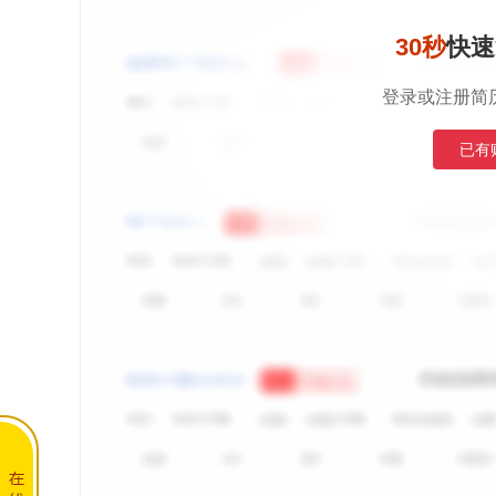
30秒
快速
登录或注册简
已有