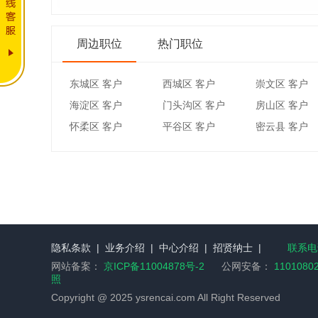
周边职位
热门职位
东城区 客户
西城区 客户
崇文区 客户
海淀区 客户
门头沟区 客户
房山区 客户
怀柔区 客户
平谷区 客户
密云县 客户
隐私条款
|
业务介绍
|
中心介绍
|
招贤纳士
|
联系电话
网站备案：
京ICP备11004878号-2
公网安备：
1101080
照
Copyright @ 2025 ysrencai.com All Right Reserved