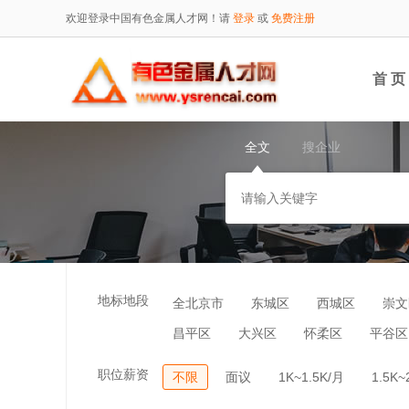
欢迎登录中国有色金属人才网！请
登录
或
免费注册
首 页
全文
搜企业
地标地段
全北京市
东城区
西城区
崇文
昌平区
大兴区
怀柔区
平谷区
职位薪资
不限
面议
1K~1.5K/月
1.5K~