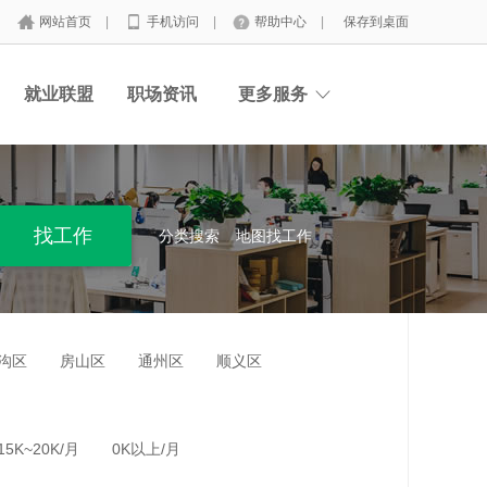
网站首页
|
手机访问
|
帮助中心
|
保存到桌面
就业联盟
职场资讯
更多服务
分类搜索
地图找工作
沟区
房山区
通州区
顺义区
15K~20K/月
0K以上/月