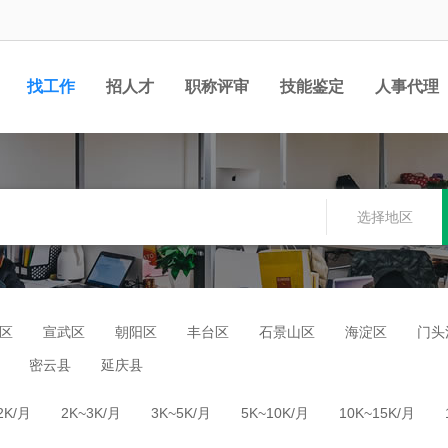
找工作
招人才
职称评审
技能鉴定
人事代理
选择地区
区
宣武区
朝阳区
丰台区
石景山区
海淀区
门头
密云县
延庆县
2K/月
2K~3K/月
3K~5K/月
5K~10K/月
10K~15K/月