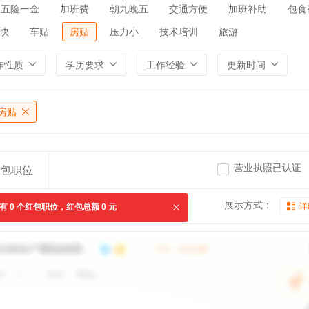
五险一金
加班费
朝九晚五
交通方便
加班补助
包食
快
车贴
房贴
压力小
技术培训
旅游
作性质
学历要求
工作经验
更新时间
房贴
营业执照已认证
包职位
展示方式：
详
共有
0
个红包职位，红包总额
0
元