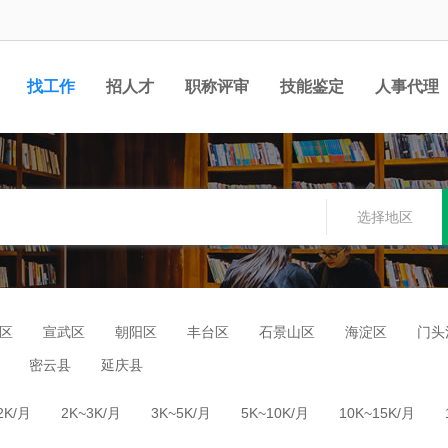
找工作
招人才
职称评审
技能鉴定
人事代理
选择地区
区
宣武区
朝阳区
丰台区
石景山区
海淀区
门头
密云县
延庆县
2K/月
2K~3K/月
3K~5K/月
5K~10K/月
10K~15K/月