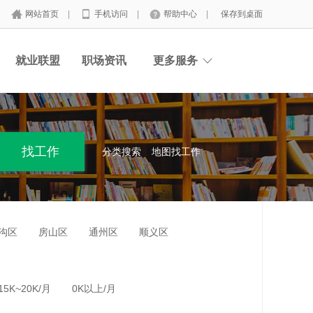
网站首页
|
手机访问
|
帮助中心
|
保存到桌面
就业联盟
职场资讯
更多服务
分类搜索
地图找工作
沟区
房山区
通州区
顺义区
15K~20K/月
0K以上/月