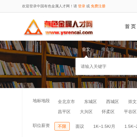
欢迎登录中国有色金属人才网！请
登录
或
免费注册
首 页
全文
搜企业
地标地段
全北京市
东城区
西城区
崇文
昌平区
大兴区
怀柔区
平谷区
职位薪资
不限
面议
1K~1.5K/月
1.5K~