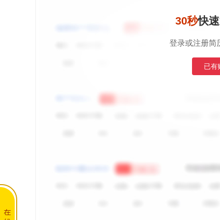
30秒
快速
登录或注册简
已有