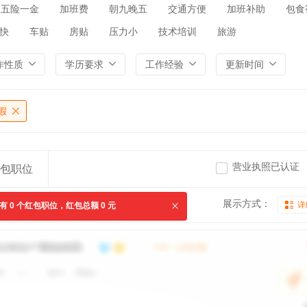
五险一金
加班费
朝九晚五
交通方便
加班补助
包食
快
车贴
房贴
压力小
技术培训
旅游
作性质
学历要求
工作经验
更新时间
假
营业执照已认证
包职位
展示方式：
详
共有
0
个红包职位，红包总额
0
元