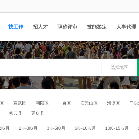
找工作
招人才
职称评审
技能鉴定
人事代理
选择地区
区
宣武区
朝阳区
丰台区
石景山区
海淀区
门头
密云县
延庆县
2K/月
2K~3K/月
3K~5K/月
5K~10K/月
10K~15K/月