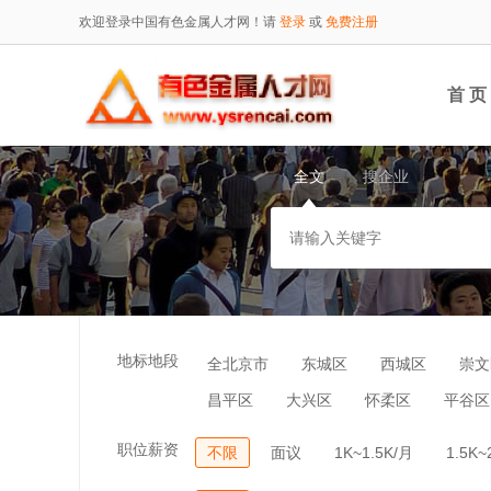
欢迎登录中国有色金属人才网！请
登录
或
免费注册
首 页
全文
搜企业
地标地段
全北京市
东城区
西城区
崇文
昌平区
大兴区
怀柔区
平谷区
职位薪资
不限
面议
1K~1.5K/月
1.5K~