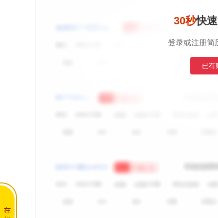
30秒
快速
登录或注册简
已有