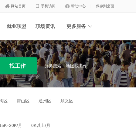
网站首页
|
手机访问
|
帮助中心
|
保存到桌面
就业联盟
职场资讯
更多服务
分类搜索
地图找工作
沟区
房山区
通州区
顺义区
15K~20K/月
0K以上/月