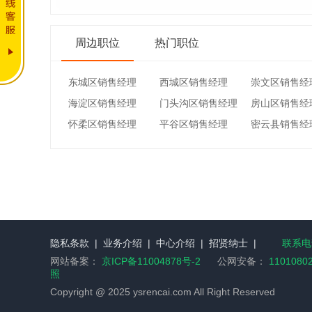
周边职位
热门职位
东城区销售经理
西城区销售经理
崇文区销售经
海淀区销售经理
门头沟区销售经理
房山区销售经
怀柔区销售经理
平谷区销售经理
密云县销售经
隐私条款
|
业务介绍
|
中心介绍
|
招贤纳士
|
联系电话
网站备案：
京ICP备11004878号-2
公网安备：
1101080
照
Copyright @ 2025 ysrencai.com All Right Reserved