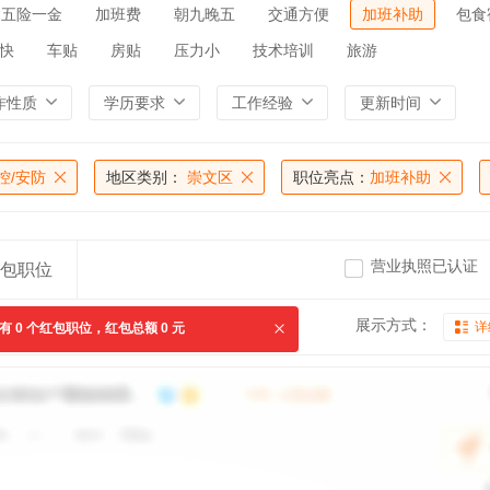
五险一金
加班费
朝九晚五
交通方便
加班补助
包食
快
车贴
房贴
压力小
技术培训
旅游
作性质
学历要求
工作经验
更新时间
控/安防
地区类别：
崇文区
职位亮点：
加班补助
营业执照已认证
包职位
展示方式：
详
共有
0
个红包职位，红包总额
0
元