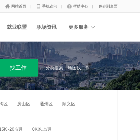
网站首页
|
手机访问
|
帮助中心
|
保存到桌面
就业联盟
职场资讯
更多服务
分类搜索
地图找工作
沟区
房山区
通州区
顺义区
15K~20K/月
0K以上/月