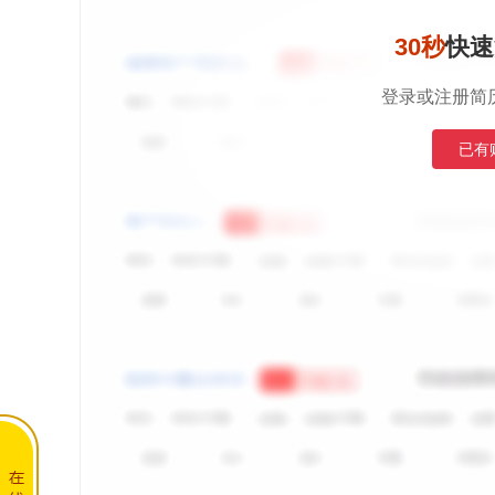
30秒
快速
登录或注册简
已有