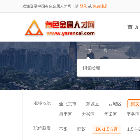
欢迎登录中国有色金属人才网！请
登录
或
免费注册
首 页
全文
搜企业
地标地段
全北京市
东城区
西城区
崇文
昌平区
大兴区
怀柔区
平谷区
职位薪资
不限
面议
1K~1.5K/月
1.5K~