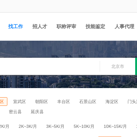
找工作
招人才
职称评审
技能鉴定
人事代理
北京市
区
宣武区
朝阳区
丰台区
石景山区
海淀区
门头
密云县
延庆县
2K/月
2K~3K/月
3K~5K/月
5K~10K/月
10K~15K/月