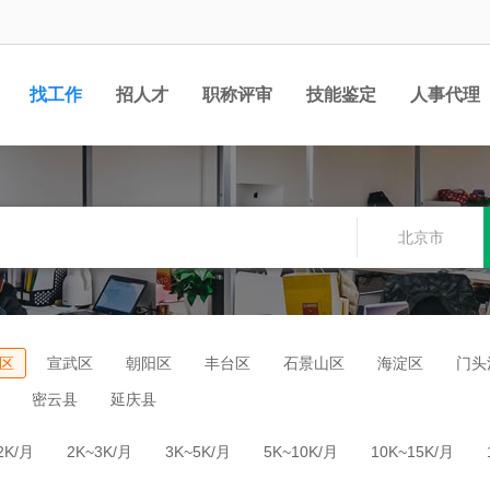
找工作
招人才
职称评审
技能鉴定
人事代理
北京市
区
宣武区
朝阳区
丰台区
石景山区
海淀区
门头
密云县
延庆县
2K/月
2K~3K/月
3K~5K/月
5K~10K/月
10K~15K/月