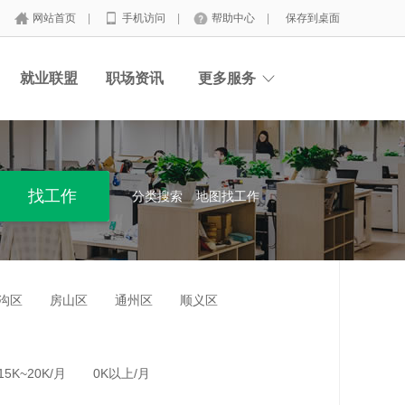
网站首页
|
手机访问
|
帮助中心
|
保存到桌面
就业联盟
职场资讯
更多服务
分类搜索
地图找工作
沟区
房山区
通州区
顺义区
15K~20K/月
0K以上/月