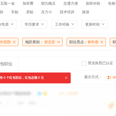
五险一金
加班费
朝九晚五
交通方便
加班补助
包食
快
车贴
房贴
压力小
技术培训
旅游
作性质
学历要求
工作经验
更新时间
控/安防
地区类别：
崇文区
职位亮点：
有年假
营业执照已认证
包职位
展示方式：
详
共有
0
个红包职位，红包总额
0
元