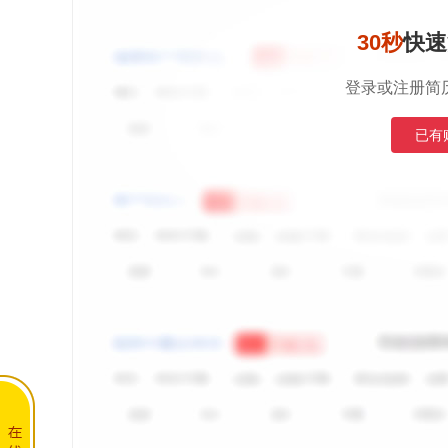
30秒
快速
登录或注册简
已有