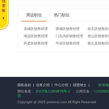
周边职位
热门职位
东城区销售经理
西城区销售经理
崇文区销售经
海淀区销售经理
门头沟区销售经理
房山区销售经
怀柔区销售经理
平谷区销售经理
密云县销售经
隐私条款
|
业务介绍
|
中心介绍
|
招贤纳士
|
联系电话
网站备案：
京ICP备11004878号-2
公网安备：
1101080
照
Copyright @ 2025 ysrencai.com All Right Reserved