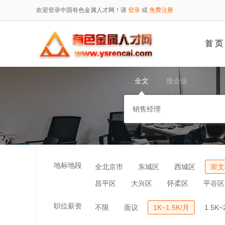
欢迎登录中国有色金属人才网！请
登录
或
免费注册
首 页
全文
搜企业
地标地段
全北京市
东城区
西城区
崇文
昌平区
大兴区
怀柔区
平谷区
职位薪资
不限
面议
1K~1.5K/月
1.5K~