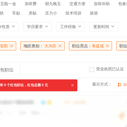
五险一金
加班费
朝九晚五
交通方便
加班补助
包食
快
车贴
房贴
压力小
技术培训
旅游
作性质
学历要求
工作经验
更新时间
/安防
地区类别：
大兴区
职位亮点：
有提成
职
营业执照已认证
包职位
展示方式：
详
共有
0
个红包职位，红包总额
0
元