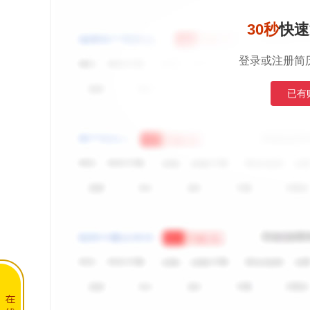
30秒
快速
登录或注册简
已有