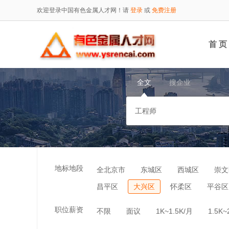
欢迎登录中国有色金属人才网！请
登录
或
免费注册
首 页
全文
搜企业
地标地段
全北京市
东城区
西城区
崇文
昌平区
大兴区
怀柔区
平谷区
职位薪资
不限
面议
1K~1.5K/月
1.5K~