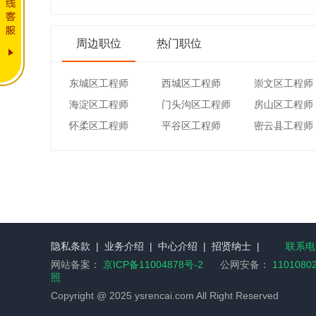
周边职位
热门职位
东城区工程师
西城区工程师
崇文区工程师
海淀区工程师
门头沟区工程师
房山区工程师
怀柔区工程师
平谷区工程师
密云县工程师
隐私条款
|
业务介绍
|
中心介绍
|
招贤纳士
|
联系电话
网站备案：
京ICP备11004878号-2
公网安备：
1101080
照
Copyright @ 2025 ysrencai.com All Right Reserved