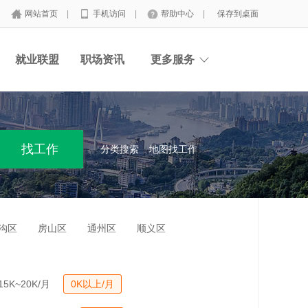
网站首页
|
手机访问
|
帮助中心
|
保存到桌面
就业联盟
职场资讯
更多服务
分类搜索
地图找工作
沟区
房山区
通州区
顺义区
15K~20K/月
0K以上/月