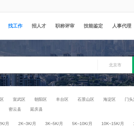
找工作
招人才
职称评审
技能鉴定
人事代理
北京市
区
宣武区
朝阳区
丰台区
石景山区
海淀区
门头
密云县
延庆县
2K/月
2K~3K/月
3K~5K/月
5K~10K/月
10K~15K/月