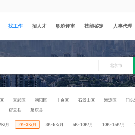
找工作
招人才
职称评审
技能鉴定
人事代理
北京市
区
宣武区
朝阳区
丰台区
石景山区
海淀区
门头
密云县
延庆县
2K/月
2K~3K/月
3K~5K/月
5K~10K/月
10K~15K/月