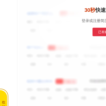
30秒
快速
登录或注册简
已有