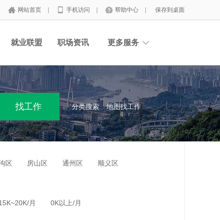
网站首页
|
手机访问
|
帮助中心
|
保存到桌面
就业联盟
职场资讯
更多服务
分类搜索
地图找工作
沟区
房山区
通州区
顺义区
15K~20K/月
0K以上/月