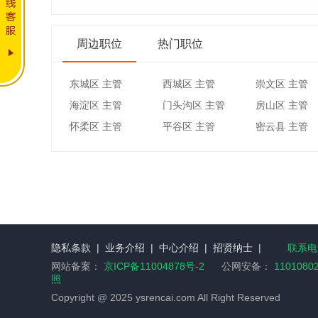
周边职位
热门职位
东城区 主管
西城区 主管
崇文区 主管
海淀区 主管
门头沟区 主管
房山区 主管
怀柔区 主管
平谷区 主管
密云县 主管
隐私条款
|
业务介绍
|
中心介绍
|
招贤纳士
|
联系电话
网站备案：
京ICP备11004878号-2
公网安备：
1101080
照
Copyright @ 2025 ysrencai.com All Right Reserved