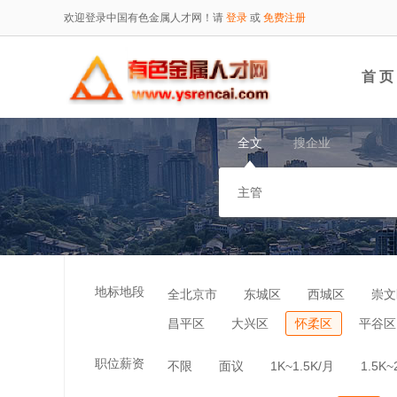
欢迎登录中国有色金属人才网！请
登录
或
免费注册
首 页
全文
搜企业
地标地段
全北京市
东城区
西城区
崇文
昌平区
大兴区
怀柔区
平谷区
职位薪资
不限
面议
1K~1.5K/月
1.5K~