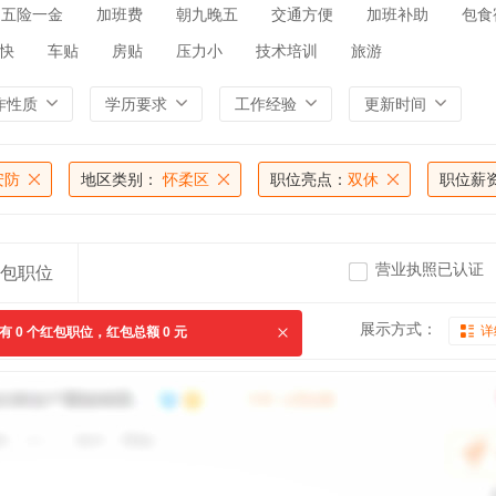
五险一金
加班费
朝九晚五
交通方便
加班补助
包食
快
车贴
房贴
压力小
技术培训
旅游
作性质
学历要求
工作经验
更新时间
安防
地区类别：
怀柔区
职位亮点：
双休
职位薪
营业执照已认证
包职位
展示方式：
详
共有
0
个红包职位，红包总额
0
元