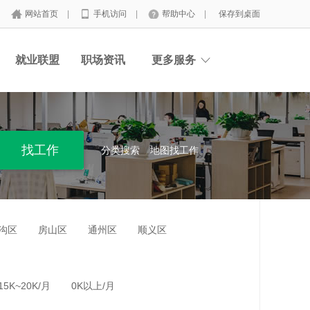
网站首页
|
手机访问
|
帮助中心
|
保存到桌面
就业联盟
职场资讯
更多服务
分类搜索
地图找工作
沟区
房山区
通州区
顺义区
15K~20K/月
0K以上/月