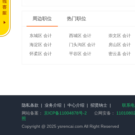
周边职位
热门职位
东城区 会计
西城区 会计
崇文区 会计
海淀区 会计
门头沟区 会计
房山区 会计
怀柔区 会计
平谷区 会计
密云县 会计
隐私条款
|
业务介绍
|
中心介绍
|
招贤纳士
|
联系电话
网站备案：
京ICP备11004878号-2
公网安备：
1101080
照
Copyright @ 2025 ysrencai.com All Right Reserved