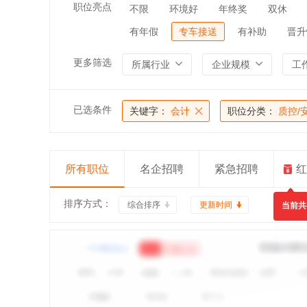
职位亮点
不限
环境好
年终奖
双休
有年假
专车接送
有补助
晋升
更多筛选
所属行业
企业规模
工
已选条件
关键字：
会计
职位分类：
质控/
所有职位
名企招聘
紧急招聘
红
排序方式：
综合排序
更新时间
当前