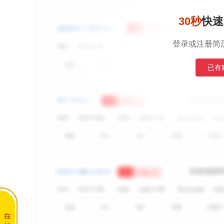
30秒
快速
登录或注册简
已有