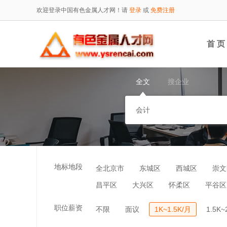
欢迎登录中国有色金属人才网！请
登录
或
免费注册
首 页
全文
搜企业
地标地段
全北京市
东城区
西城区
崇文
昌平区
大兴区
怀柔区
平谷区
职位薪资
不限
面议
1K~1.5K/月
1.5K~