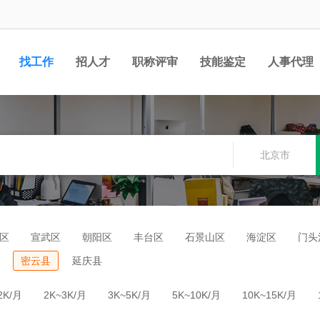
找工作
招人才
职称评审
技能鉴定
人事代理
北京市
区
宣武区
朝阳区
丰台区
石景山区
海淀区
门头
密云县
延庆县
2K/月
2K~3K/月
3K~5K/月
5K~10K/月
10K~15K/月