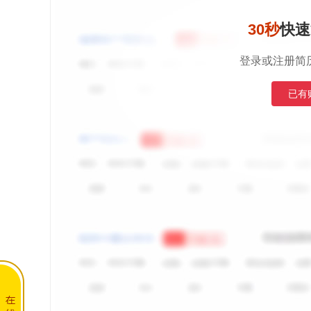
30秒
快速
登录或注册简
已有