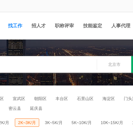
找工作
招人才
职称评审
技能鉴定
人事代理
北京市
区
宣武区
朝阳区
丰台区
石景山区
海淀区
门头
密云县
延庆县
2K/月
2K~3K/月
3K~5K/月
5K~10K/月
10K~15K/月