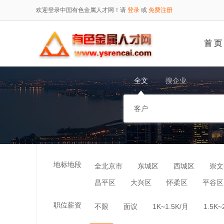
欢迎登录中国有色金属人才网！请
登录
或
免费注册
首 页
全文
搜企业
地标地段
全北京市
东城区
西城区
崇文
昌平区
大兴区
怀柔区
平谷区
职位薪资
不限
面议
1K~1.5K/月
1.5K~