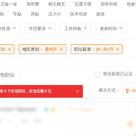
五险一金
加班费
朝九晚五
交通方便
加班补助
包食
快
车贴
房贴
压力小
技术培训
旅游
作性质
学历要求
工作经验
更新时间
安防
地区类别：
通州区
职位薪资：
2K~3K/月
营业执照已认证
包职位
展示方式：
详
共有
0
个红包职位，红包总额
0
元