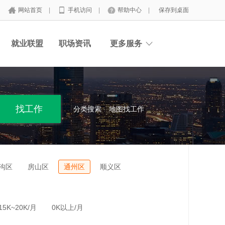
网站首页
|
手机访问
|
帮助中心
|
保存到桌面
就业联盟
职场资讯
更多服务
分类搜索
地图找工作
沟区
房山区
通州区
顺义区
15K~20K/月
0K以上/月