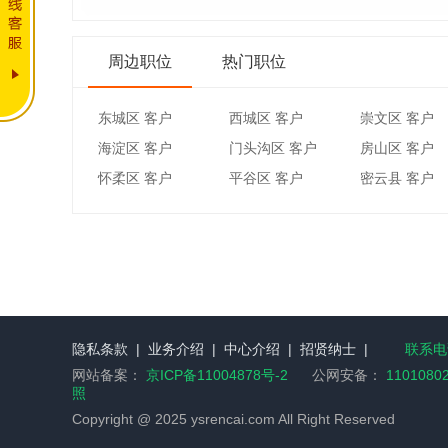
周边职位
热门职位
东城区 客户
西城区 客户
崇文区 客户
海淀区 客户
门头沟区 客户
房山区 客户
怀柔区 客户
平谷区 客户
密云县 客户
隐私条款
|
业务介绍
|
中心介绍
|
招贤纳士
|
联系电话
网站备案：
京ICP备11004878号-2
公网安备：
1101080
照
Copyright @ 2025 ysrencai.com All Right Reserved