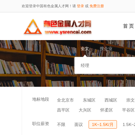
欢迎登录中国有色金属人才网！请
登录
或
免费注册
首 页
全文
搜企业
地标地段
全北京市
东城区
西城区
崇文
昌平区
大兴区
怀柔区
平谷区
职位薪资
不限
面议
1K~1.5K/月
1.5K~