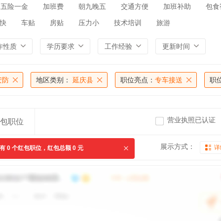
五险一金
加班费
朝九晚五
交通方便
加班补助
包食
快
车贴
房贴
压力小
技术培训
旅游
作性质
学历要求
工作经验
更新时间
安防
地区类别：
延庆县
职位亮点：
专车接送
职
营业执照已认证
包职位
展示方式：
详
共有
0
个红包职位，红包总额
0
元