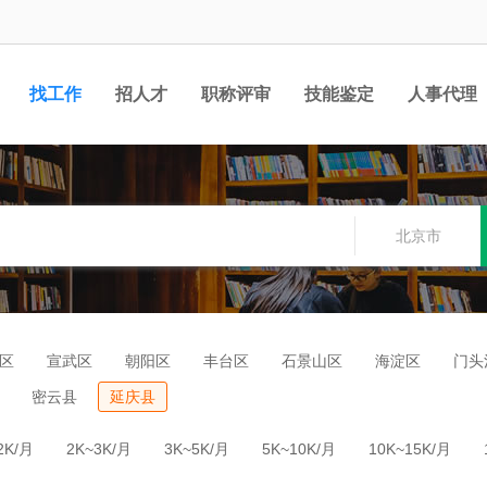
找工作
招人才
职称评审
技能鉴定
人事代理
北京市
区
宣武区
朝阳区
丰台区
石景山区
海淀区
门头
密云县
延庆县
2K/月
2K~3K/月
3K~5K/月
5K~10K/月
10K~15K/月