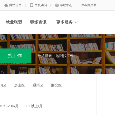
网站首页
|
手机访问
|
帮助中心
|
保存到桌面
就业联盟
职场资讯
更多服务
分类搜索
地图找工作
沟区
房山区
通州区
顺义区
15K~20K/月
0K以上/月