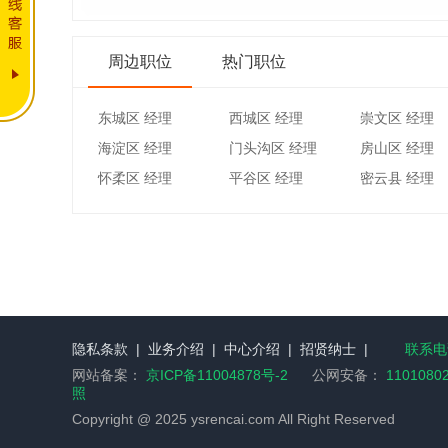
周边职位
热门职位
东城区 经理
西城区 经理
崇文区 经理
海淀区 经理
门头沟区 经理
房山区 经理
怀柔区 经理
平谷区 经理
密云县 经理
隐私条款
|
业务介绍
|
中心介绍
|
招贤纳士
|
联系电话
网站备案：
京ICP备11004878号-2
公网安备：
1101080
照
Copyright @ 2025 ysrencai.com All Right Reserved