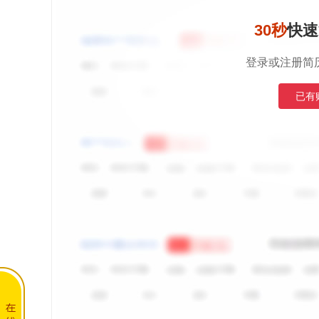
30秒
快速
登录或注册简
已有