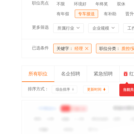
职位亮点
不限
环境好
年终奖
双休
有年假
专车接送
有补助
晋升
更多筛选
所属行业
企业规模
工
已选条件
关键字：
经理
职位分类：
质控/
所有职位
名企招聘
紧急招聘
红
排序方式：
综合排序
更新时间
当前