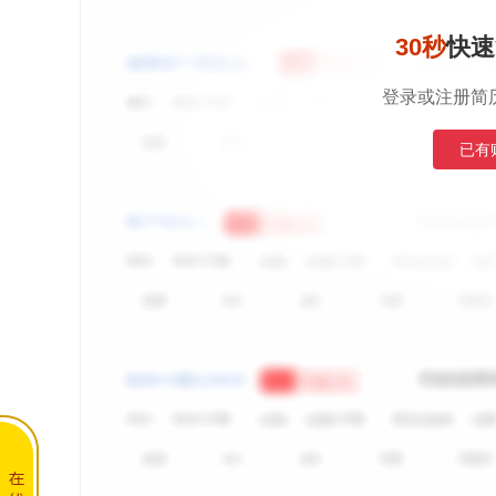
30秒
快速
登录或注册简
已有