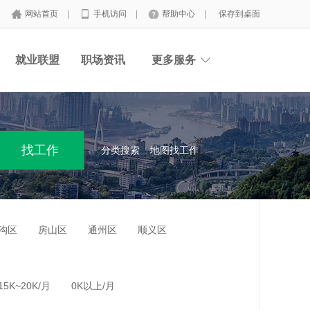
网站首页
|
手机访问
|
帮助中心
|
保存到桌面
就业联盟
职场资讯
更多服务
分类搜索
地图找工作
沟区
房山区
通州区
顺义区
15K~20K/月
0K以上/月