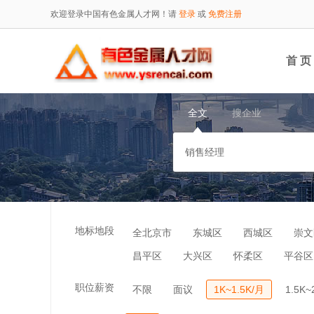
欢迎登录中国有色金属人才网！请
登录
或
免费注册
首 页
全文
搜企业
地标地段
全北京市
东城区
西城区
崇文
昌平区
大兴区
怀柔区
平谷区
职位薪资
不限
面议
1K~1.5K/月
1.5K~