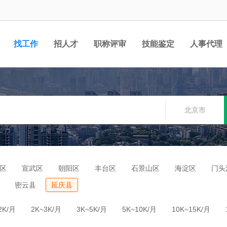
找工作
招人才
职称评审
技能鉴定
人事代理
北京市
区
宣武区
朝阳区
丰台区
石景山区
海淀区
门头
密云县
延庆县
2K/月
2K~3K/月
3K~5K/月
5K~10K/月
10K~15K/月