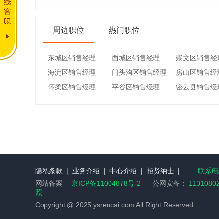
周边职位
热门职位
东城区销售经理
西城区销售经理
崇文区销售经
海淀区销售经理
门头沟区销售经理
房山区销售经
怀柔区销售经理
平谷区销售经理
密云县销售经
隐私条款
|
业务介绍
|
中心介绍
|
招贤纳士
|
联系电话
网站备案：
京ICP备11004878号-2
公网安备：
1101080
照
Copyright @ 2025 ysrencai.com All Right Reserved