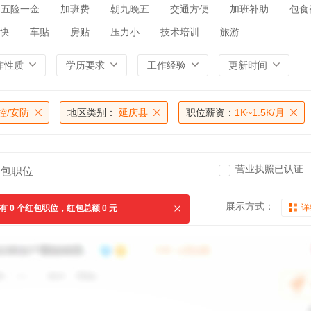
五险一金
加班费
朝九晚五
交通方便
加班补助
包食
快
车贴
房贴
压力小
技术培训
旅游
作性质
学历要求
工作经验
更新时间
控/安防
地区类别：
延庆县
职位薪资：
1K~1.5K/月
营业执照已认证
包职位
展示方式：
详
共有
0
个红包职位，红包总额
0
元