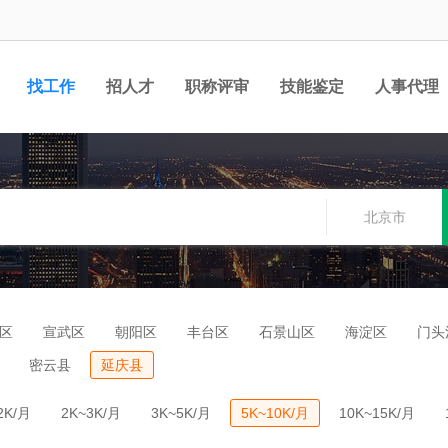
找工作
招人才
职称评审
技能鉴定
人事代理
北京市
区
宣武区
朝阳区
丰台区
石景山区
海淀区
门头
密云县
延庆县
2K/月
2K~3K/月
3K~5K/月
5K~10K/月
10K~15K/月