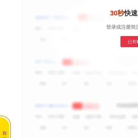
30秒
快速
登录或注册简
已有