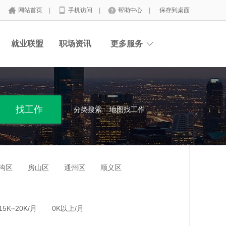
网站首页
|
手机访问
|
帮助中心
|
保存到桌面
就业联盟
职场资讯
更多服务
分类搜索
地图找工作
沟区
房山区
通州区
顺义区
15K~20K/月
0K以上/月