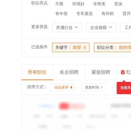
职位亮点
不限
环境好
年终奖
双休
有年假
专车接送
有补助
晋升
更多筛选
所属行业
企业规模
工
已选条件
关键字：
助理
职位分类：
质控/
所有职位
名企招聘
紧急招聘
红
排序方式：
综合排序
更新时间
当前