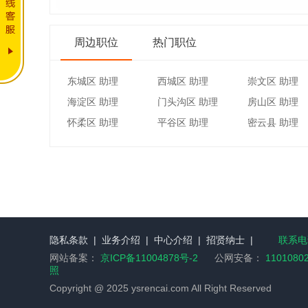
周边职位
热门职位
东城区 助理
西城区 助理
崇文区 助理
海淀区 助理
门头沟区 助理
房山区 助理
怀柔区 助理
平谷区 助理
密云县 助理
隐私条款
|
业务介绍
|
中心介绍
|
招贤纳士
|
联系电话
网站备案：
京ICP备11004878号-2
公网安备：
1101080
照
Copyright @ 2025 ysrencai.com All Right Reserved