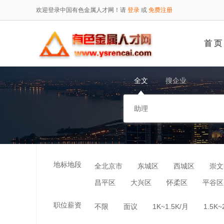
欢迎登录中国有色金属人才网！请
登录
或
免费注册
首 页
全文
搜企业
地标地段
全北京市
东城区
西城区
崇文
昌平区
大兴区
怀柔区
平谷区
职位薪资
不限
面议
1K~1.5K/月
1.5K~