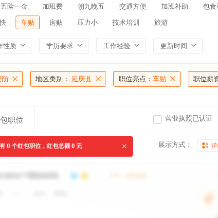
五险一金
加班费
朝九晚五
交通方便
加班补助
包食
快
车贴
房贴
压力小
技术培训
旅游
作性质
学历要求
工作经验
更新时间
安防
地区类别：
延庆县
职位亮点：
车贴
职位薪
营业执照已认证
包职位
展示方式：
详
共有
0
个红包职位，红包总额
0
元