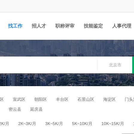
找工作
招人才
职称评审
技能鉴定
人事代理
北京市
区
宣武区
朝阳区
丰台区
石景山区
海淀区
门头
密云县
延庆县
2K/月
2K~3K/月
3K~5K/月
5K~10K/月
10K~15K/月