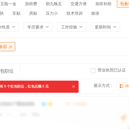
五险一金
加班费
朝九晚五
交通方便
加班补助
包食
快
车贴
房贴
压力小
技术培训
旅游
作性质
学历要求
工作经验
更新时间
食宿
营业执照已认证
包职位
展示方式：
详
共有
0
个红包职位，红包总额
0
元