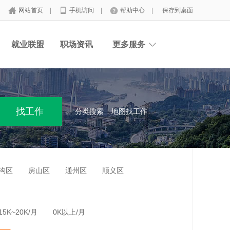
网站首页
|
手机访问
|
帮助中心
|
保存到桌面
就业联盟
职场资讯
更多服务
分类搜索
地图找工作
沟区
房山区
通州区
顺义区
15K~20K/月
0K以上/月