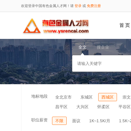
欢迎登录中国有色金属人才网！请
登录
或
免费注册
首 页
全文
搜企业
地标地段
全北京市
东城区
西城区
崇文
昌平区
大兴区
怀柔区
平谷区
职位薪资
不限
面议
1K~1.5K/月
1.5K~