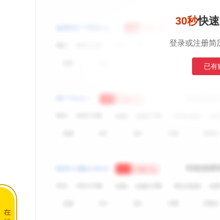
30秒
快速
登录或注册简
已有