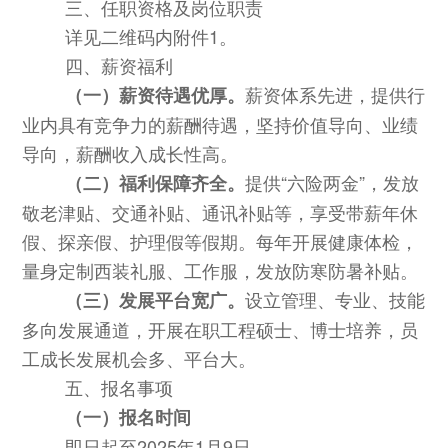
三、任职资格及岗位职责
详见二维码内附件
1。
四、薪资福利
薪资体系先进，提供行
（一）薪资待遇优厚。
业内具有竞争力的薪酬待遇，坚持价值导向、业绩
导向，薪酬收入成长性高。
提供
“六险两金”，发放
（二）福利保障齐全。
敬老津贴、交通补贴、通讯补贴等，享受带薪年休
假、探亲假、护理假等假期。每年开展健康体检，
量身定制西装礼服、工作服，发放防寒防暑补贴。
设立管理、专业、技能
（三）发展平台宽广。
多向发展通道，开展在职工程硕士、博士培养，员
工成长发展机会多、平台大。
五、报名事项
（一）报名时间
即日起至
202
5
年
1
月
9
日。