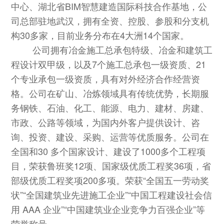
中心、湖北省BIM
智慧建造国际科技合作基地，公
司总部驻地武汉，拥有全资、控股、参股和分支机
构
30多家，目前业务分布在4大洲14个国家
。
公司拥有冶金施工总
承包特级、冶金和建筑工
程设计双甲级，以及
7个施工总承包一级资质、21
个专业承包一级资质，具有对外经济合作经营资
格。公司在矿山、冶炼领域具有传统优势，长期服
务钢铁、石油、化工、能
源、电力、建材、房建、
市政、公路等领域，为国内外客户提供设计、咨
询、投资、建设、采购、运营等优质服务。公司在
全国和
30 多个国家设计、建设了1000多个工程项
目，荣获鲁班奖12项、国家级优质工程奖36项，省
部级优质工程奖项200多项
。
荣获
“全国五一劳动奖
状”“全国建筑业先进施工企业”“中国工程建设社会信
用 AAA 企业”“中国建筑业企业竞争力百强企业
”等
荣誉称号。