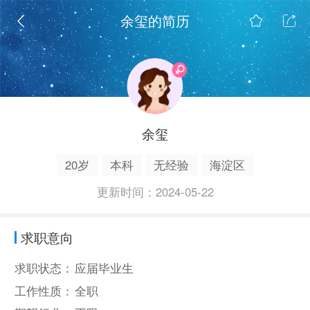
余玺的简历
余玺
20岁
本科
无经验
海淀区
更新时间：2024-05-22
求职意向
求职状态：
应届毕业生
工作性质：
全职