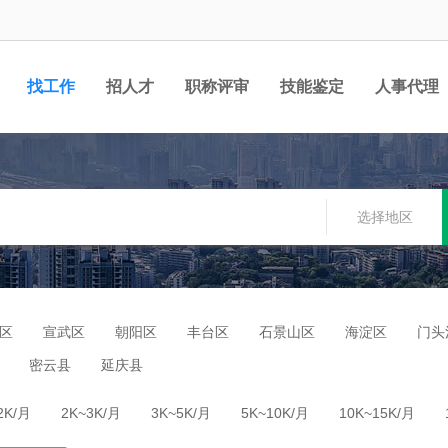
找工作
招人才
职称评审
技能鉴定
人事代理
选择地区
区
宣武区
朝阳区
丰台区
石景山区
海淀区
门头
密云县
延庆县
2K/月
2K~3K/月
3K~5K/月
5K~10K/月
10K~15K/月