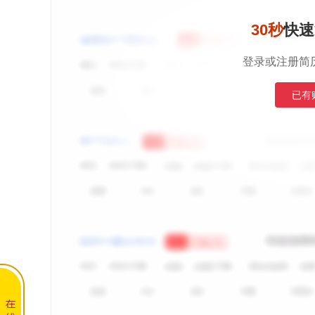
30秒
快速
登录或注册简
已有