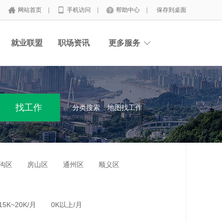
网站首页
|
手机访问
|
帮助中心
|
保存到桌面
就业联盟
职场资讯
更多服务
分类搜索
地图找工作
沟区
房山区
通州区
顺义区
15K~20K/月
0K以上/月