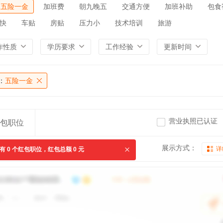
五险一金
加班费
朝九晚五
交通方便
加班补助
包食
快
车贴
房贴
压力小
技术培训
旅游
作性质
学历要求
工作经验
更新时间
：
五险一金
营业执照已认证
包职位
展示方式：
详
共有
0
个红包职位，红包总额
0
元