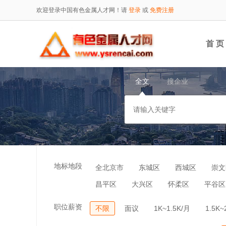
欢迎登录中国有色金属人才网！请
登录
或
免费注册
首 页
全文
搜企业
地标地段
全北京市
东城区
西城区
崇文
昌平区
大兴区
怀柔区
平谷区
职位薪资
不限
面议
1K~1.5K/月
1.5K~