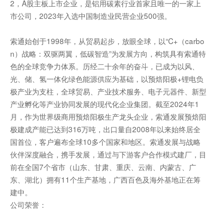
2，A股主板上市企业，是铝用碳素行业首家且唯一的一家上
市公司，2023年入选中国制造业民营企业500强。
索通始创于1998年，从贸易起步，放眼全球，以“C+（carbo
n）战略：双驱两翼，低碳智造”为发展方向，构筑具有索通特
色的全球竞争力体系。历经二十余年的奋斗，已成为以风、
光、储、氢一体化绿色能源供应为基础，以预焙阳极+锂电负
极产业为支柱，全球贸易、产业技术服务、电子元器件、新型
产业孵化等产业协同发展的现代化企业集团。截至2024年1
月，作为世界级商用预焙阳极生产龙头企业，索通发展预焙阳
极建成产能已达到316万吨，出口量自2008年以来始终居全
国首位，客户遍布全球10多个国家和地区。索通发展与战略
伙伴深度融合，携手发展，通过与下游客户合作模式建厂，目
前在全国7个省市（山东、甘肃、重庆、云南、内蒙古、广
东、湖北）拥有11个生产基地，广西百色及海外基地正在筹
建中。
公司荣誉：