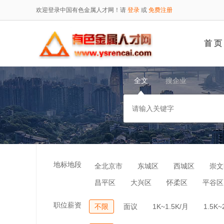
欢迎登录中国有色金属人才网！请
登录
或
免费注册
首 页
全文
搜企业
地标地段
全北京市
东城区
西城区
崇文
昌平区
大兴区
怀柔区
平谷区
职位薪资
不限
面议
1K~1.5K/月
1.5K~