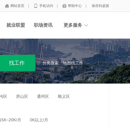
网站首页
|
手机访问
|
帮助中心
|
保存到桌面
就业联盟
职场资讯
更多服务
分类搜索
地图找工作
沟区
房山区
通州区
顺义区
15K~20K/月
0K以上/月