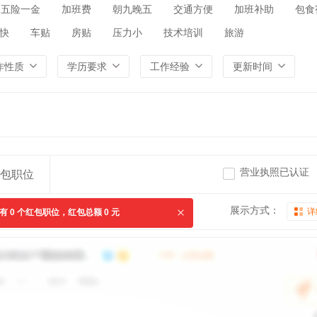
五险一金
加班费
朝九晚五
交通方便
加班补助
包食
快
车贴
房贴
压力小
技术培训
旅游
作性质
学历要求
工作经验
更新时间
营业执照已认证
包职位
展示方式：
详
共有
0
个红包职位，红包总额
0
元