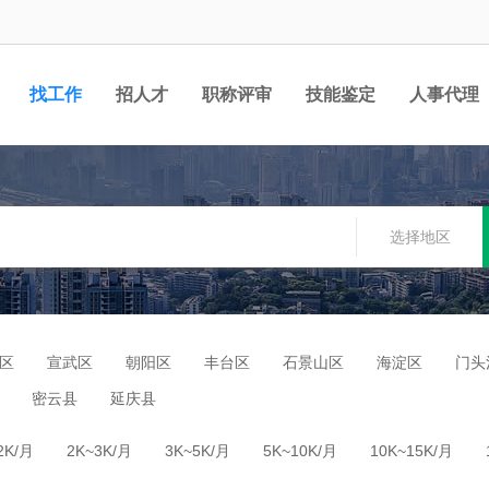
找工作
招人才
职称评审
技能鉴定
人事代理
选择地区
区
宣武区
朝阳区
丰台区
石景山区
海淀区
门头
密云县
延庆县
2K/月
2K~3K/月
3K~5K/月
5K~10K/月
10K~15K/月