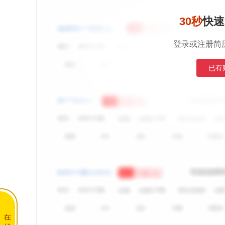
30秒
快速
登录或注册简
已有