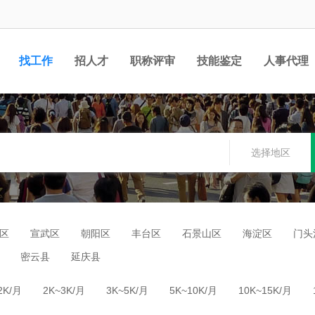
找工作
招人才
职称评审
技能鉴定
人事代理
选择地区
区
宣武区
朝阳区
丰台区
石景山区
海淀区
门头
密云县
延庆县
2K/月
2K~3K/月
3K~5K/月
5K~10K/月
10K~15K/月