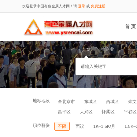
欢迎登录中国有色金属人才网！请
登录
或
免费注册
首 页
全文
搜企业
地标地段
全北京市
东城区
西城区
崇文
昌平区
大兴区
怀柔区
平谷区
职位薪资
不限
面议
1K~1.5K/月
1.5K~