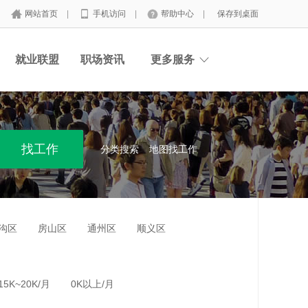
网站首页
|
手机访问
|
帮助中心
|
保存到桌面
就业联盟
职场资讯
更多服务
分类搜索
地图找工作
沟区
房山区
通州区
顺义区
15K~20K/月
0K以上/月