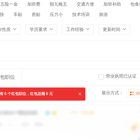
五险一金
加班费
朝九晚五
交通方便
加班补助
包食
快
车贴
房贴
压力小
技术培训
旅游
作性质
学历要求
工作经验
更新时间
营业执照已认证
包职位
展示方式：
详
共有
0
个红包职位，红包总额
0
元