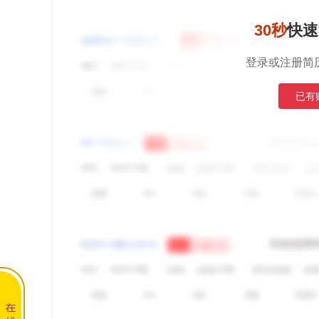
30秒
快速
登录或注册简
已有