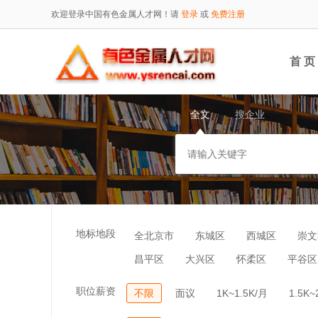
欢迎登录中国有色金属人才网！请
登录
或
免费注册
首 页
全文
搜企业
地标地段
全北京市
东城区
西城区
崇文
昌平区
大兴区
怀柔区
平谷区
职位薪资
不限
面议
1K~1.5K/月
1.5K~