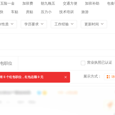
五险一金
加班费
朝九晚五
交通方便
加班补助
包食
快
车贴
房贴
压力小
技术培训
旅游
作性质
学历要求
工作经验
更新时间
营业执照已认证
包职位
展示方式：
详
共有
0
个红包职位，红包总额
0
元