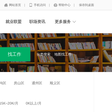
网站首页
|
手机访问
|
帮助中心
|
保存到桌面
就业联盟
职场资讯
更多服务
分类搜索
地图找工作
沟区
房山区
通州区
顺义区
15K~20K/月
0K以上/月