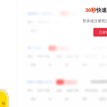
30秒
快速
登录或注册简
已有