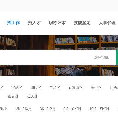
找工作
招人才
职称评审
技能鉴定
人事代理
选择地区
区
宣武区
朝阳区
丰台区
石景山区
海淀区
门头
密云县
延庆县
2K/月
2K~3K/月
3K~5K/月
5K~10K/月
10K~15K/月