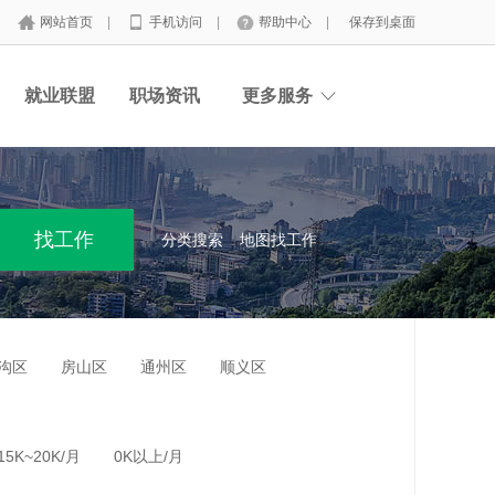
网站首页
|
手机访问
|
帮助中心
|
保存到桌面
就业联盟
职场资讯
更多服务
分类搜索
地图找工作
沟区
房山区
通州区
顺义区
15K~20K/月
0K以上/月