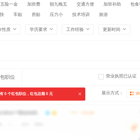
五险一金
加班费
朝九晚五
交通方便
加班补助
包食
快
车贴
房贴
压力小
技术培训
旅游
作性质
学历要求
工作经验
更新时间
营业执照已认证
包职位
展示方式：
详
共有
0
个红包职位，红包总额
0
元