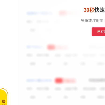
30秒
快速
登录或注册简
已有