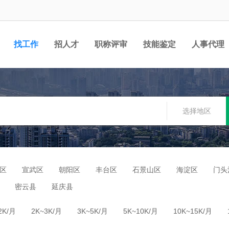
找工作
招人才
职称评审
技能鉴定
人事代理
选择地区
区
宣武区
朝阳区
丰台区
石景山区
海淀区
门头
密云县
延庆县
2K/月
2K~3K/月
3K~5K/月
5K~10K/月
10K~15K/月