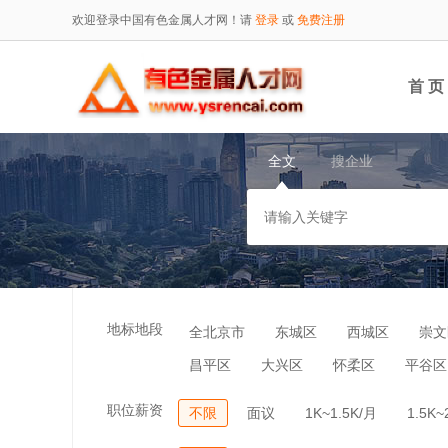
欢迎登录中国有色金属人才网！请
登录
或
免费注册
首 页
全文
搜企业
地标地段
全北京市
东城区
西城区
崇文
昌平区
大兴区
怀柔区
平谷区
职位薪资
不限
面议
1K~1.5K/月
1.5K~