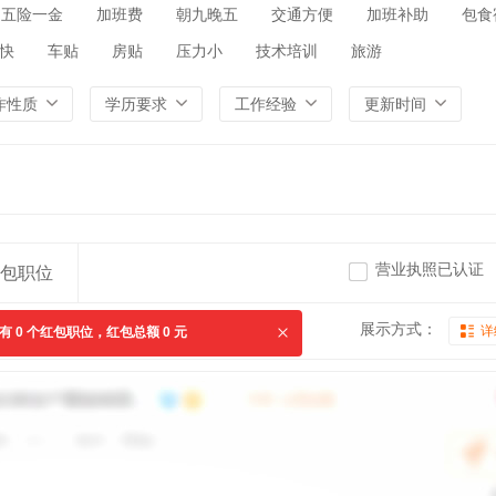
五险一金
加班费
朝九晚五
交通方便
加班补助
包食
快
车贴
房贴
压力小
技术培训
旅游
作性质
学历要求
工作经验
更新时间
营业执照已认证
包职位
展示方式：
详
共有
0
个红包职位，红包总额
0
元