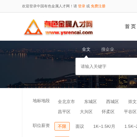
欢迎登录中国有色金属人才网！请
登录
或
免费注册
首 页
全文
搜企业
地标地段
全北京市
东城区
西城区
崇文
昌平区
大兴区
怀柔区
平谷区
职位薪资
不限
面议
1K~1.5K/月
1.5K~