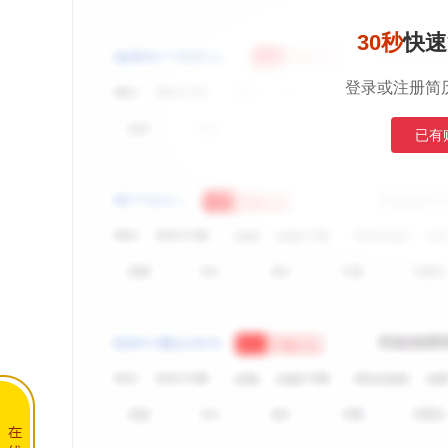
30秒
快速
登录或注册简
已有