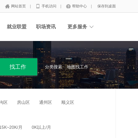
网站首页
|
手机访问
|
帮助中心
|
保存到桌面
就业联盟
职场资讯
更多服务
分类搜索
地图找工作
沟区
房山区
通州区
顺义区
15K~20K/月
0K以上/月