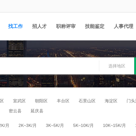
找工作
招人才
职称评审
技能鉴定
人事代理
选择地区
区
宣武区
朝阳区
丰台区
石景山区
海淀区
门头
密云县
延庆县
2K/月
2K~3K/月
3K~5K/月
5K~10K/月
10K~15K/月