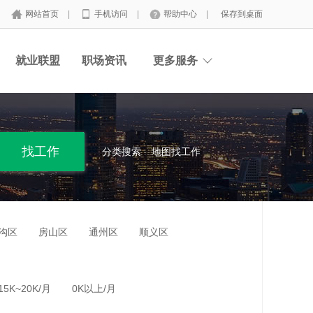
网站首页
|
手机访问
|
帮助中心
|
保存到桌面
就业联盟
职场资讯
更多服务
分类搜索
地图找工作
沟区
房山区
通州区
顺义区
15K~20K/月
0K以上/月