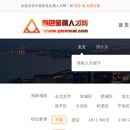
欢迎登录中国有色金属人才网！请
登录
或
免费注册
首 页
全文
搜企业
地标地段
全北京市
东城区
西城区
崇文
昌平区
大兴区
怀柔区
平谷区
职位薪资
不限
面议
1K~1.5K/月
1.5K~