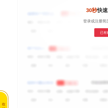
30秒
快速
登录或注册简
已有