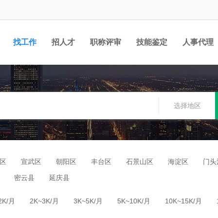
找工作
招人才
职称评审
技能鉴定
人事代理
选择地区
区
宣武区
朝阳区
丰台区
石景山区
海淀区
门头
密云县
延庆县
2K/月
2K~3K/月
3K~5K/月
5K~10K/月
10K~15K/月