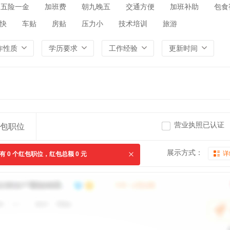
五险一金
加班费
朝九晚五
交通方便
加班补助
包食
快
车贴
房贴
压力小
技术培训
旅游
作性质
学历要求
工作经验
更新时间
营业执照已认证
包职位
展示方式：
详
共有
0
个红包职位，红包总额
0
元