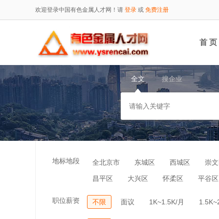
欢迎登录中国有色金属人才网！请
登录
或
免费注册
首 页
全文
搜企业
地标地段
全北京市
东城区
西城区
崇文
昌平区
大兴区
怀柔区
平谷区
职位薪资
不限
面议
1K~1.5K/月
1.5K~