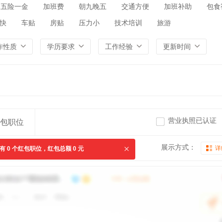
五险一金
加班费
朝九晚五
交通方便
加班补助
包食
快
车贴
房贴
压力小
技术培训
旅游
作性质
学历要求
工作经验
更新时间
营业执照已认证
包职位
展示方式：
详
共有
0
个红包职位，红包总额
0
元