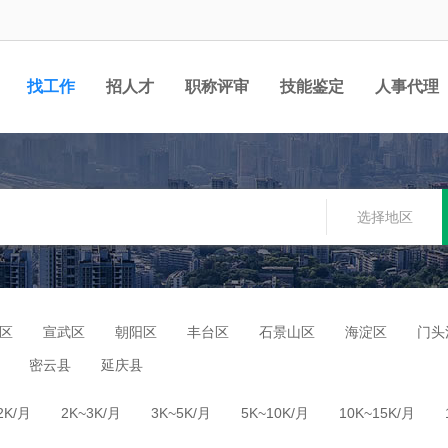
找工作
招人才
职称评审
技能鉴定
人事代理
选择地区
区
宣武区
朝阳区
丰台区
石景山区
海淀区
门头
密云县
延庆县
2K/月
2K~3K/月
3K~5K/月
5K~10K/月
10K~15K/月