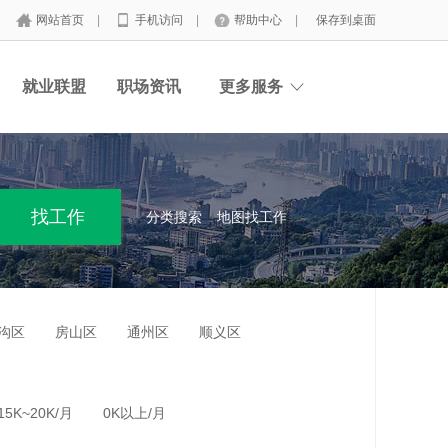
网站首页
|
手机访问
|
帮助中心
|
保存到桌面
就业联盟
职场资讯
更多服务
分类搜索
地图找工作
沟区
房山区
通州区
顺义区
15K~20K/月
0K以上/月