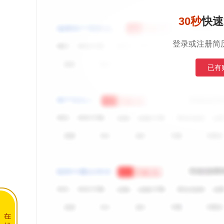
30秒
快速
登录或注册简
已有