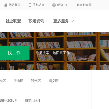
网站首页
|
手机访问
|
帮助中心
|
保存到桌面
就业联盟
职场资讯
更多服务
分类搜索
地图找工作
沟区
房山区
通州区
顺义区
15K~20K/月
0K以上/月