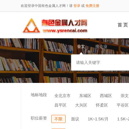
欢迎登录中国有色金属人才网！请
登录
或
免费注册
首 页
全文
搜企业
地标地段
全北京市
东城区
西城区
崇文
昌平区
大兴区
怀柔区
平谷区
职位薪资
不限
面议
1K~1.5K/月
1.5K~