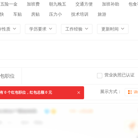
五险一金
加班费
朝九晚五
交通方便
加班补助
包食
快
车贴
房贴
压力小
技术培训
旅游
作性质
学历要求
工作经验
更新时间
营业执照已认证
包职位
展示方式：
详
共有
0
个红包职位，红包总额
0
元