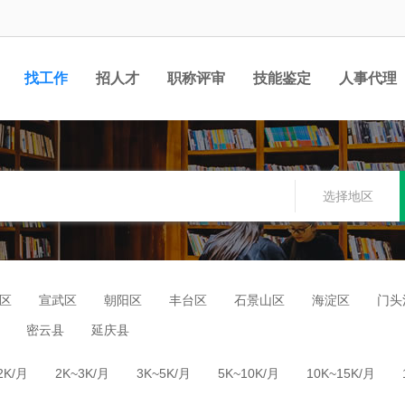
找工作
招人才
职称评审
技能鉴定
人事代理
选择地区
区
宣武区
朝阳区
丰台区
石景山区
海淀区
门头
密云县
延庆县
2K/月
2K~3K/月
3K~5K/月
5K~10K/月
10K~15K/月