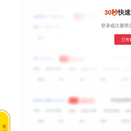
30秒
快速
登录或注册简
已有