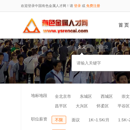
欢迎登录中国有色金属人才网！请
登录
或
免费注册
首 页
全文
搜企业
地标地段
全北京市
东城区
西城区
崇文
昌平区
大兴区
怀柔区
平谷区
职位薪资
不限
面议
1K~1.5K/月
1.5K~