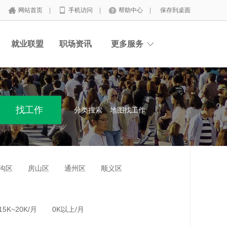
网站首页
|
手机访问
|
帮助中心
|
保存到桌面
就业联盟
职场资讯
更多服务
分类搜索
地图找工作
沟区
房山区
通州区
顺义区
15K~20K/月
0K以上/月