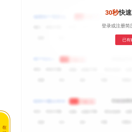
30秒
快速
登录或注册简
已有