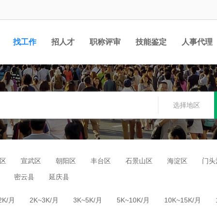
找工作
招人才
职称评审
技能鉴定
人事代理
选择地区
区
宣武区
朝阳区
丰台区
石景山区
海淀区
门头
密云县
延庆县
2K/月
2K~3K/月
3K~5K/月
5K~10K/月
10K~15K/月