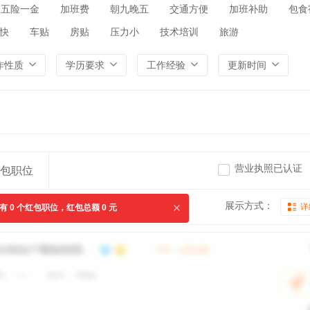
五险一金
加班费
朝九晚五
交通方便
加班补助
包食
快
车贴
房贴
压力小
技术培训
旅游
作性质
学历要求
工作经验
更新时间
营业执照已认证
包职位
展示方式：
详
共有
0
个红包职位，红包总额
0
元