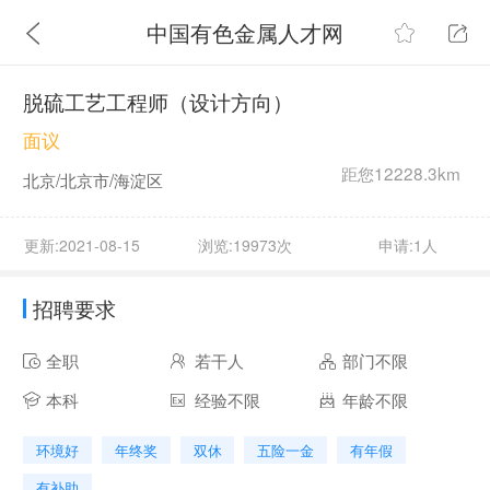
中国有色金属人才网
脱硫工艺工程师（设计方向）
面议
距您12228.3km
北京/北京市/海淀区
更新:2021-08-15
浏览:19973次
申请:1人
招聘要求
全职
若干人
部门不限
本科
经验不限
年龄不限
环境好
年终奖
双休
五险一金
有年假
有补助