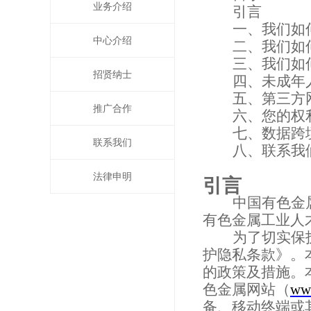
业务介绍
引言
一、
我们如
中心介绍
二、
我们如
三、
我们如
招贤纳士
四、
未成年
五、
第三方
推广合作
六、
您的权
七、
数据跨
联系我们
八、
联系我
法律申明
引言
中国有色金
有色金属工业人
为了切实保
护隐私条款》。
的政策及措施。
色金属网站（
www
备、移动终端或