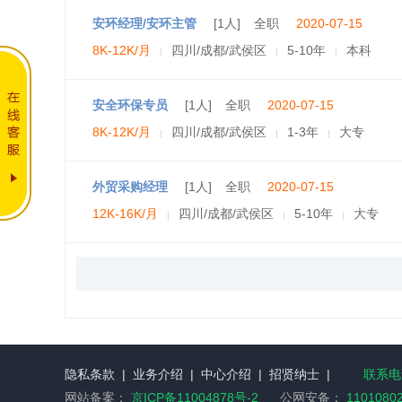
安环经理/安环主管
[1人]
全职
2020-07-15
8K-12K/月
四川/成都/武侯区
5-10年
本科
|
|
|
安全环保专员
[1人]
全职
2020-07-15
8K-12K/月
四川/成都/武侯区
1-3年
大专
|
|
|
外贸采购经理
[1人]
全职
2020-07-15
12K-16K/月
四川/成都/武侯区
5-10年
大专
|
|
|
隐私条款
|
业务介绍
|
中心介绍
|
招贤纳士
|
联系电话
网站备案：
京ICP备11004878号-2
公网安备：
1101080