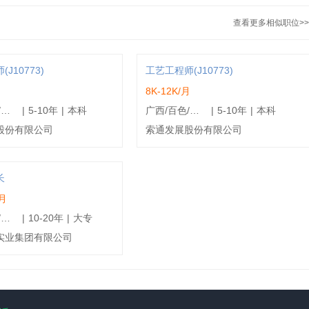
查看更多相似职位>>
J10773)
工艺工程师(J10773)
月
8K-12K/月
山东/滨州/无棣县
|
5-10年
|
本科
广西/百色/田东县
|
5-10年
|
本科
股份有限公司
索通发展股份有限公司
长
/月
贵州/黔南/独山县
|
10-20年
|
大专
实业集团有限公司