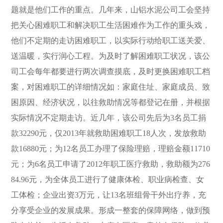
题就是他们工作的重点。几年来，山铝水泥公司工会坚持
把关心困难职工和解决职工生活困难作为工作的重头戏，
他们不定期的走访困难职工，以实际行动给职工送关爱、
送温暖，实行润心工程。为及时了解困难职工状况，该公
司工会每年都要进行两次调查摸底，及时更换困难职工档
案，对困难职工的详细情况如：家庭住址、家庭成员、致
困原因、经济状况，以往救助情况等都登记在册，并根据
实际情况不定期走访。近几年，该公司先后为
3
名员工捐
款
32290
元，仅
2013
年就救助困难职工
18
人次，发放救助
款
16880
元；为
12
名员工办理了保险理赔，理赔金额
11710
元；为
6
名员工申请了
2012
年职工医疗救助，救助额为
276
84.96
元，
为全体员工进行了健康体检、职业病检查、女
工体检；企业出资
3
万元，让
13
名班组骨干外出疗养，充
分享受企业的发展成果。形成一整套的保障网络，做到预