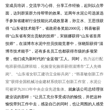
室成员培训，交流学习心得、分享工作经验，起到以点带
面，达到群策群力传帮带的效果。近两年水泥公司选派选
手参加省建材行业技能比武成效显著，孙立水、王思强获
得 “山东省技术能手”，省政府各奖励
2000
元；韩喜敏获
得“山东省有突出贡献的技师”，宋丽娜获得“山东省首席
技师”，在淄博市水泥中控员技能竞赛中，张晓阳获得“淄
博市技术能手”，还有多名员工也都获得市级的多项荣
誉，他们成为新时代的“金蓝领”工人。同时，
热力运行配
电班获得品牌班组，化验室化验班获得淄博市“工人先锋
岗”、 “山东省女职工建功立业标兵岗”；“韩喜敏创新工作
室”获得全国机械冶金建材系统职工创新工作室，水泥公
司被评为
2013
年中央企业先进集体。
就象该公司总经理张
建业说的那样：“让员工充分享受成功的愉悦，并把这种
愉悦带到工作中去，感染自己的同时，也让周围的人感受