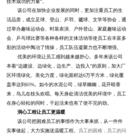
技术成功的力量”。
该公司在加快企业发展的同时，更加注重员工的生
活品质，成立足球、登山、乒羽、毽球、文学等协会，通
过举办趣味运动会、时装表演、户外登山、家庭趣味运动
会、乒乓球比赛等各种各样的文体活动等使员工在丰富多
彩的活动中陶冶了情操，员工队伍凝聚力也不断增强。
优美的环境让员工感到越来越舒心。多年来该公司
本着“边建设、边绿化，边生产、边投入”的原则，加大厂
区环境绿化、美化力度，绿化面积达
6
万平方米，绿化覆
盖率达到
65%
。如今的水泥公司，绿草幽幽，花开暗香
来，鸟儿在枝头欢唱。
每天身处清洁优美的环境中，员工
在身心轻松的同时，干起活来也有了使不完的劲。
润心工程让员工更温暖
该公司把困难员工的事情作为大事来抓，从一件件
实事做起，大力实施送温暖工程。
员工的困难，员工的问