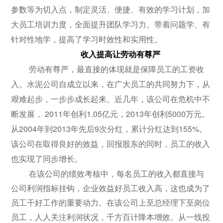
参数等为切入点，制定灵活、便捷、有效的学习计划，加
大员工培训力度，全面提升团队学习力。带着问题学、有
针对性地学，提高了学习时效性和实用性。
收入提高让劳动有尊严
劳动有尊严，最直接的体现就是保障员工的工资收
入。水泥公司自成立以来，在广大员工的共同努力下，从
艰难起步，一步步成长起来。近几年，该公司在危机中不
断发展，
2011
年创利
1.05
亿元，
2013
年创利
5000
万元。
从
2004
年到
2013
年先后
9
次分红，累计分红达到
155%
。
该公司在取得良好的效益，回报股东的同时，员工的收入
也实现了同步增长。
在该公司的绩效考核中，每名员工的收入都直接与
公司利润指标挂钩，企业效益好员工收入高，这也成为了
员工干好工作的重要动力。在该公司上至总经理下至岗位
员工，人人关注利润状况，千方百计降本增效。从一线投